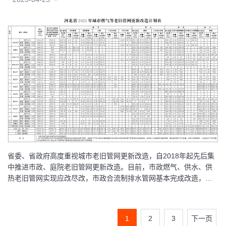
省委、省政府高度重视城市老旧管网更新改造，自2018年起先后集
中推进市政、庭院老旧管网更新改造。目前，市政燃气、供水、供
热老旧管网实现应改尽改，市政合流制排水管网基本完成改造，并
建立了即有即改工作机制
1
2
3
下一页