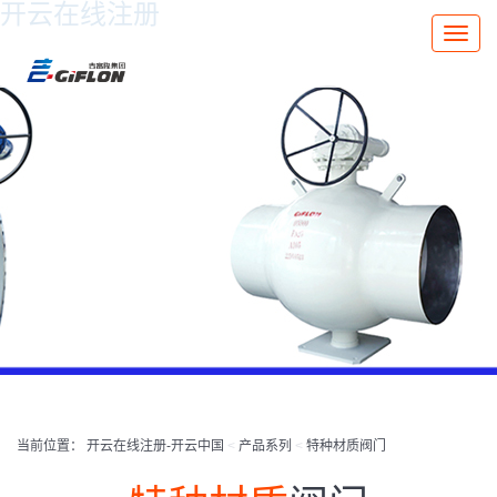
开云在线注册
Toggle
naviga
当前位置：
开云在线注册-开云中国
<
产品系列
<
特种材质阀门