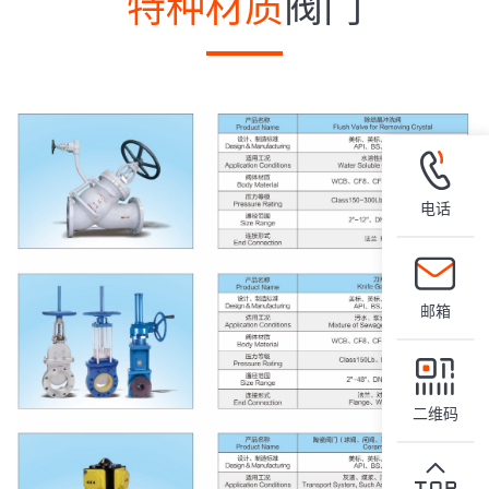
特种材质
阀门
电话
邮箱
二维码