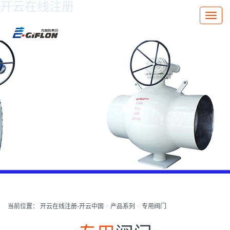
开云在线注册
Toggle
naviga
当前位置：
开云在线注册-开云中国
<
产品系列
<
专用阀门