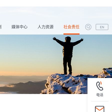
例
媒体中心
人力资源
社会责任
EN
电话