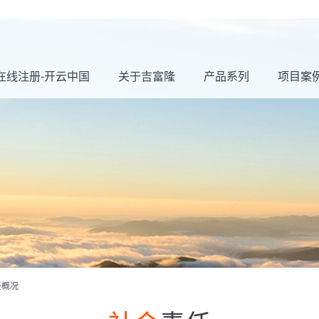
在线注册-开云中国
关于吉富隆
产品系列
项目案
任概况