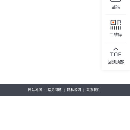
邮箱
二维码
回到顶部
网站地图
|
常见问题
|
隐私说明
|
联系我们